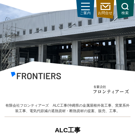
ご案内
お問合せ
検索
有限会社フロンティアーズ
ALC工事/沖縄県の金属屋根外装工事、窯業系外
装工事、電気代節減の遮熱資材・断熱資材の提案、販売、工事。
ALC工事