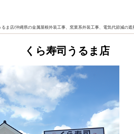
うるま店/沖縄県の金属屋根外装工事、窯業系外装工事、電気代節減の遮
くら寿司うるま店